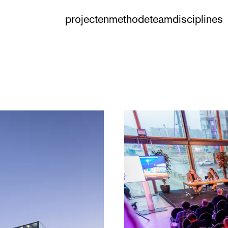
projecten
methode
team
disciplines