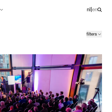
nl
|
en
filters